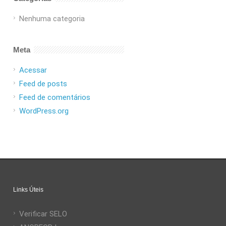
Nenhuma categoria
Meta
Acessar
Feed de posts
Feed de comentários
WordPress.org
Links Úteis
Verificar SELO