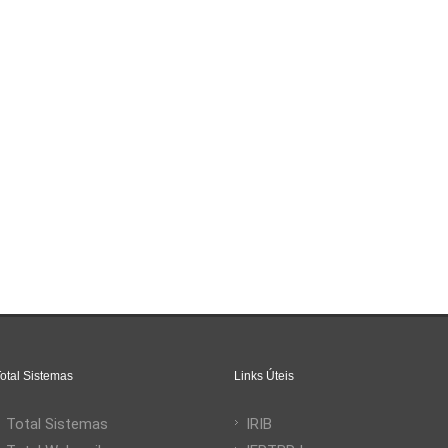
otal Sistemas
Links Úteis
Total Sistemas
IRIB